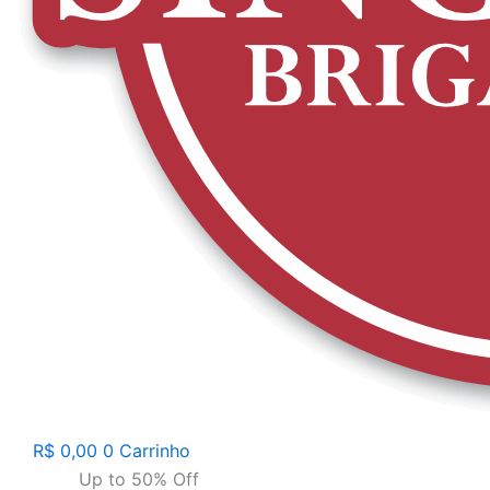
R$
0,00
0
Carrinho
Up to 50% Off