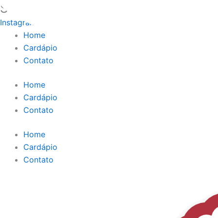
Singello Brigadeiro
Ir
para
Instagram
Facebook
Whatsapp
o
Home
conteúdo
Cardápio
Contato
Home
Cardápio
Contato
Home
Cardápio
Contato