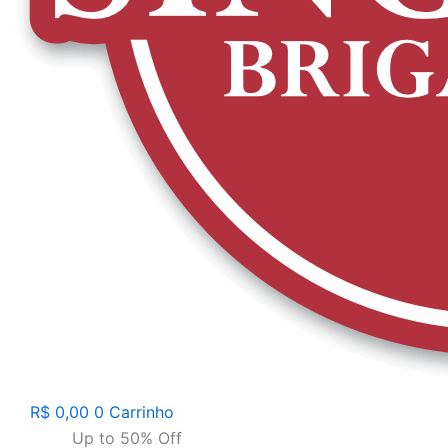
R$
0,00
0
Carrinho
Up to 50% Off