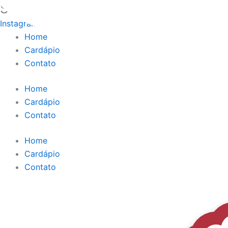
Singello Brigadeiro
Ir
para
Instagram
Facebook
Whatsapp
o
Home
conteúdo
Cardápio
Contato
Home
Cardápio
Contato
Home
Cardápio
Contato