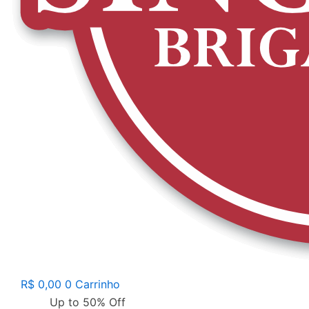
R$
0,00
0
Carrinho
Up to 50% Off