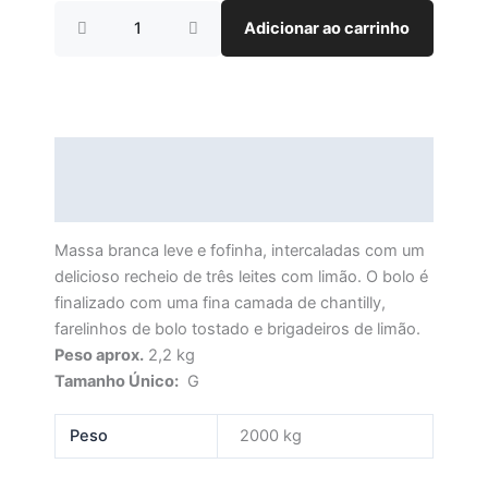
Bolo
Adicionar ao carrinho
Três
Leites
com
Limão
quantidade
Descrição
Informação adicional
Massa branca leve e fofinha, intercaladas com um
delicioso recheio de três leites com limão. O bolo é
finalizado com uma fina camada de chantilly,
farelinhos de bolo tostado e brigadeiros de limão.
Peso aprox.
2,2 kg
Tamanho Único:
G
Peso
2000 kg